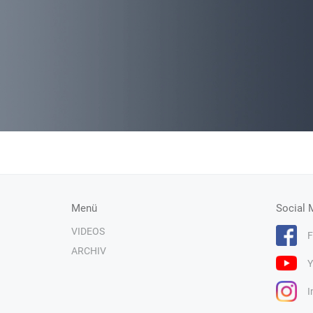
Menü
Social 
VIDEOS
F
ARCHIV
Y
I