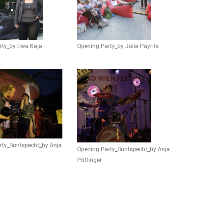
rty_by Ewa Kaja
Opening Party_by Julia Payrits
rty_Buntspecht_by Anja
Opening Party_Buntspecht_by Anja
Pöttinger