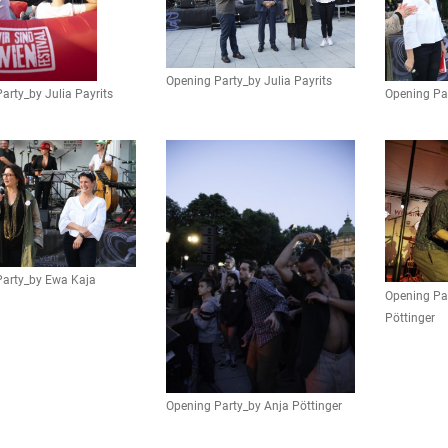
Opening Party_by Julia Payrits
arty_by Julia Payrits
Opening Pa
Party_by Ewa Kaja
Opening Pa
Pöttinger
Opening Party_by Anja Pöttinger