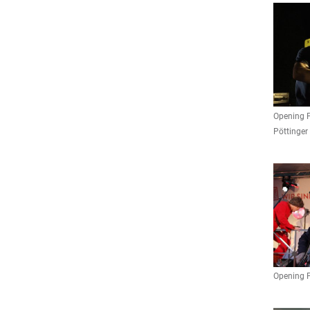
Opening P
Pöttinger
Opening 