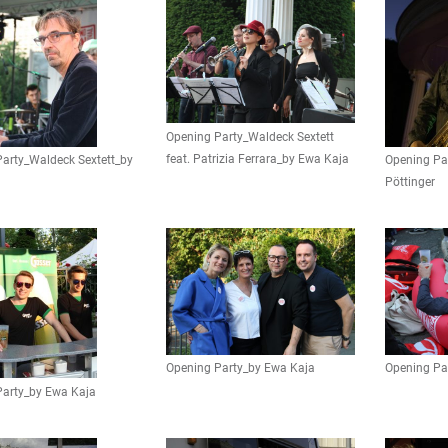
Opening Party_Waldeck Sextett
feat. Patrizia Ferrara_by Ewa Kaja
arty_Waldeck Sextett_by
Opening Pa
Pöttinger
Opening Party_by Ewa Kaja
Opening Pa
Party_by Ewa Kaja