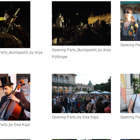
Opening Pa
Opening Party_Buntspecht_by Anja
arty_Buntspecht_by Anja
Pöttinger
Opening Party_by Ewa Kaja
Opening Pa
Party_by Ewa Kaja