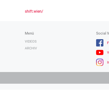
shift.wien/
Menü
Social 
VIDEOS
F
ARCHIV
Y
I