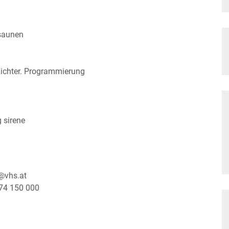
osaunen
Richter. Programmierung
 sirene
@vhs.at
174 150 000