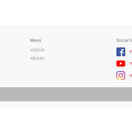
Menü
Social 
VIDEOS
F
ARCHIV
Y
I