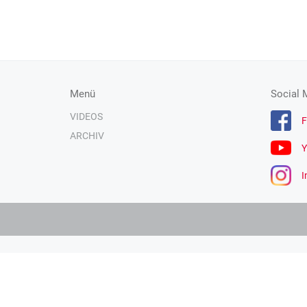
Menü
Social 
VIDEOS
F
ARCHIV
Y
I