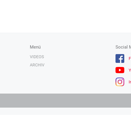
Menü
Social 
VIDEOS
F
ARCHIV
Y
I