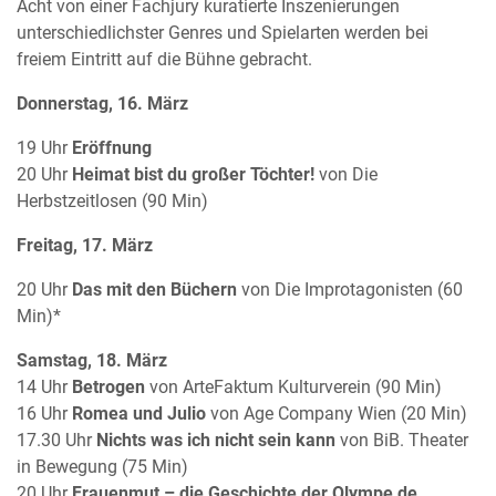
Acht von einer Fachjury kuratierte Inszenierungen
unterschiedlichster Genres und Spielarten werden bei
freiem Eintritt auf die Bühne gebracht.
Donnerstag, 16. März
19 Uhr
Eröffnung
20 Uhr
Heimat bist du großer Töchter!
von Die
Herbstzeitlosen (90 Min)
Freitag, 17. März
20 Uhr
Das mit den Büchern
von Die Improtagonisten (60
Min)*
Samstag, 18. März
14 Uhr
Betrogen
von ArteFaktum Kulturverein (90 Min)
16 Uhr
Romea und Julio
von Age Company Wien (20 Min)
17.30 Uhr
Nichts was ich nicht sein kann
von BiB. Theater
in Bewegung (75 Min)
20 Uhr
Frauenmut – die Geschichte der Olympe de