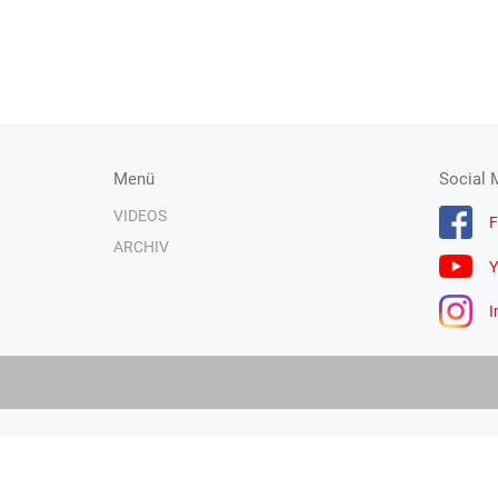
Menü
Social 
VIDEOS
F
ARCHIV
Y
I