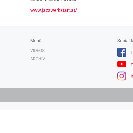
www.jazzwerkstatt.at/
Menü
Social 
VIDEOS
F
ARCHIV
Y
I