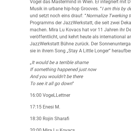
Vogel das Mastermind in Wien. Er integriert mit
Musik in urbane hip-hop Grooves. “
I am this by d
und setzt noch eins drauf: “
Normalize Twerking t
Programms der JazzWerkstatt, die seit zwei Dek
machen. Mira Lu Kovacs hat vor 11 Jahren ihr D
veröffentlicht, und kehrt heute als international
JazzWerkstatt Bühne zurück. Der Sonnenuntergan
sie in ihrem Song „Stay A Little Longer“ heraufb
„
It would be a terrible shame
If something happened just now
And you wouldn’t be there
To see it all go down
“
16:00 VogeLLettner
17:15 Enesi M.
18:30 Rojin Sharafi
20:00 Mira Lu Kovacs