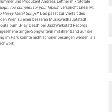
 Drummer und Produzent Andreas Lettner mikrototale
esign, too complex for your labels
” verspricht Enesi M.,
o Heavy Metal Songs!
“ Das passt zur Vielfalt des
aden Wien zu einer besseren Musikwelthauptstadt
ebutalbum „Play Dead“ bei JazzWerkstatt Records
 angesehene Singer-Songwriterin mit ihrer Band auf die
g im Park könnte nicht schöner besungen werden, als
eschwört: