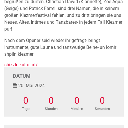
begrüßen zu dürfen. Christian Dawid (Klarinette), Zoé Aqua
(Geige) und Patrick Farrell sind drei Namen, die in keinem
großen Klezmerfestival fehlen, und zu dritt bringen sie uns
Neues, Altes, Intimes und Tanzbares- in jedem Fall Klezmer
pur!
Nach dem Opener seid wieder ihr gefragt- bringt
Instrumente, gute Laune und tanzwütige Beine- un lomir
shpiln klezmer!
shizzle-kultur.at/
DATUM
20. Mai 2024
0
0
0
0
Tage
Stunden
Minuten
Sekunden