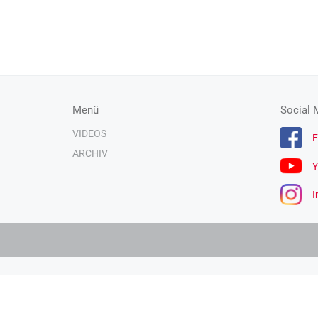
Menü
Social 
VIDEOS
F
ARCHIV
Y
I