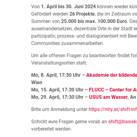
Von
1. April bis 30. Juni 2024
können wieder küns
Gefördert werden
26 Projekte
, die im Zeitraum v
Summen von
25.000 bis max. 100.000 Euro
. Ge
auseinandersetzen, dezentrale Orte in der Stadt 
partizipativ, prozess- und dialogorientiert mit 
Communities zusammenarbeiten.
Um alle offenen Fragen zu beantworten findet fo
Veranstaltungsorten statt:
Mo, 8. April, 17:30 Uhr –
Akademie der bildend
Wien
Mo, 15. April, 17:30 Uhr –
FLUCC – Center for A
Mo, 29. April, 17:30 Uhr –
USUS am Wasser
, An
Bitte um Anmeldung unter
https://ntry.at/shift-in
Schickt eure Fragen gerne vorab an
shift@basisku
vorbereitet werden.