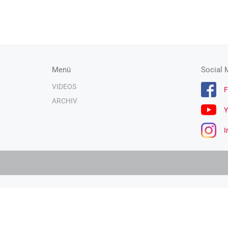
Menü
Social 
VIDEOS
F
ARCHIV
Y
I