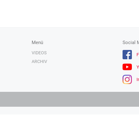
Menü
Social 
VIDEOS
F
ARCHIV
Y
I