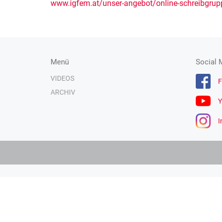
www.igfem.at/unser-angebot/online-schreibgrup
Menü
Social 
VIDEOS
F
ARCHIV
Y
I