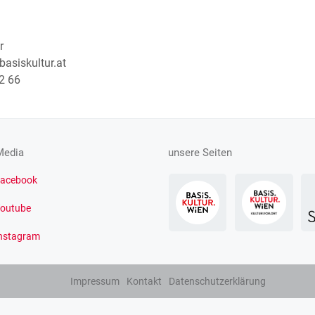
r
asiskultur.at
2 66
Media
unsere Seiten
acebook
outube
nstagram
Impressum
Kontakt
Datenschutzerklärung