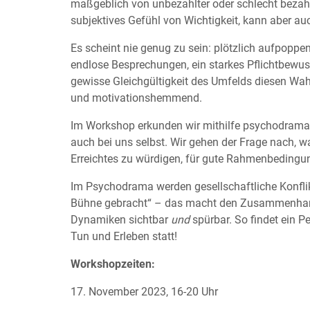
maßgeblich von unbezahlter oder schlecht bezahlte
subjektives Gefühl von Wichtigkeit, kann aber au
Es scheint nie genug zu sein: plötzlich aufpoppe
endlose Besprechungen, ein starkes Pflichtbewuss
gewisse Gleichgültigkeit des Umfelds diesen W
und motivationshemmend.
Im Workshop erkunden wir mithilfe psychodramati
auch bei uns selbst. Wir gehen der Frage nach, w
Erreichtes zu würdigen, für gute Rahmenbedingu
Im Psychodrama werden gesellschaftliche Konflik
Bühne gebracht“ – das macht den Zusammenhang
Dynamiken sichtbar
und
spürbar. So findet ein 
Tun und Erleben statt!
Workshopzeiten:
17. November 2023, 16-20 Uhr