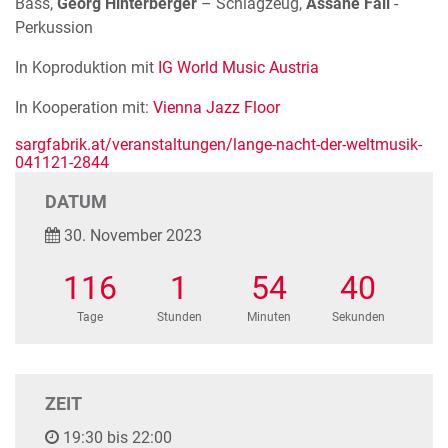
Bass,
Georg Hinterberger
– Schlagzeug,
Assane Fall
-
Perkussion
In Koproduktion mit
IG World Music Austria
In Kooperation mit:
Vienna Jazz Floor
sargfabrik.at/veranstaltungen/lange-nacht-der-weltmusik-
041121-2844
DATUM
30. November 2023
116
1
54
40
Tage
Stunden
Minuten
Sekunden
ZEIT
19:30 bis 22:00