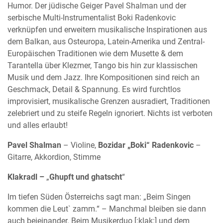
Humor. Der jüdische Geiger Pavel Shalman und der
serbische Multi-Instrumentalist Boki Radenkovic
verknüpfen und erweitern musikalische Inspirationen aus
dem Balkan, aus Osteuropa, Latein-Amerika und Zentral-
Europäischen Traditionen wie dem Musette & dem
Tarantella über Klezmer, Tango bis hin zur klassischen
Musik und dem Jazz. Ihre Kompositionen sind reich an
Geschmack, Detail & Spannung. Es wird furchtlos
improvisiert, musikalische Grenzen ausradiert, Traditionen
zelebriert und zu steife Regeln ignoriert. Nichts ist verboten
und alles erlaubt!
Pavel Shalman
– Violine,
Bozidar „Boki“ Radenkovic
–
Gitarre, Akkordion, Stimme
Klakradl –
„
Ghupft und ghatscht
“
Im tiefen Süden Österreichs sagt man: „Beim Singen
kommen die Leut` zamm.“ – Manchmal bleiben sie dann
auch beieinander. Beim Musikerduo [:klak:] und dem