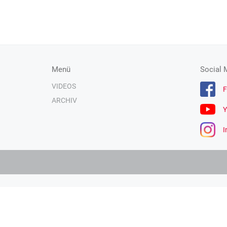
Menü
Social 
VIDEOS
F
ARCHIV
Y
I