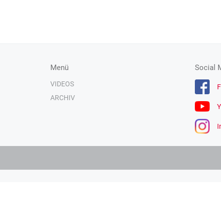
Menü
Social 
VIDEOS
F
ARCHIV
Y
I