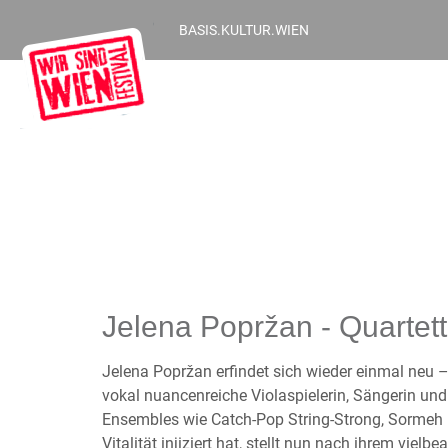
BASIS.KULTUR.WIEN
Jelena Popržan - Quartett
Jelena Popržan erfindet sich wieder einmal neu –
vokal nuancenreiche Violaspielerin, Sängerin und
Ensembles wie Catch-Pop String-Strong, Sormeh
Vitalität injiziert hat, stellt nun nach ihrem vie