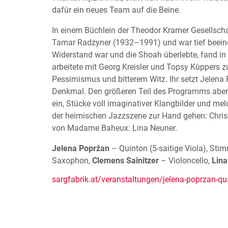
dafür ein neues Team auf die Beine.
In einem Büchlein der Theodor Kramer Gesellschaf
Tamar Radzyner (1932–1991) und war tief beeind
Widerstand war und die Shoah überlebte, fand in
arbeitete mit Georg Kreisler und Topsy Küppers 
Pessimismus und bitterem Witz. Ihr setzt Jelena
Denkmal. Den größeren Teil des Programms abe
ein, Stücke voll imaginativer Klangbilder und me
der heimischen Jazzszene zur Hand gehen: Christ
von Madame Baheux: Lina Neuner.
Jelena Popržan
– Quinton (5-saitige Viola), Sti
Saxophon,
Clemens Sainitzer
– Violoncello,
Lina
sargfabrik.at/veranstaltungen/jelena-poprzan-qua