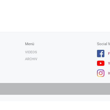
Menü
Social 
VIDEOS
F
ARCHIV
Y
I