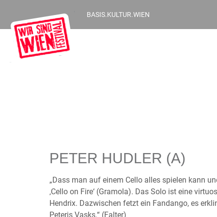
BASIS.KULTUR.WIEN
PETER HUDLER (A)
„Dass man auf einem Cello alles spielen kann und
‚Cello on Fire‘ (Gramola). Das Solo ist eine vir
Hendrix. Dazwischen fetzt ein Fandango, es erkli
Peteris Vasks.“ (Falter)