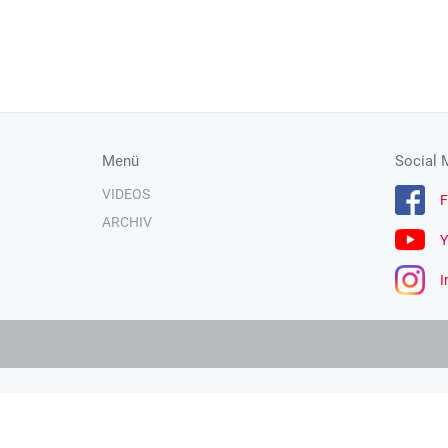
Menü
Social 
VIDEOS
F
ARCHIV
Y
I