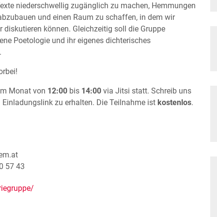
n Texte niederschwellig zugänglich zu machen, Hemmungen
 abzubauen und einen Raum zu schaffen, in dem wir
 diskutieren können. Gleichzeitig soll die Gruppe
gene Poetologie und ihr eigenes dichterisches
.
rbei!
im Monat von
12:00
bis
14:00
via Jitsi statt. Schreib uns
Einladungslink zu erhalten. Die Teilnahme ist
kostenlos
.
em.at
0 57 43
riegruppe/