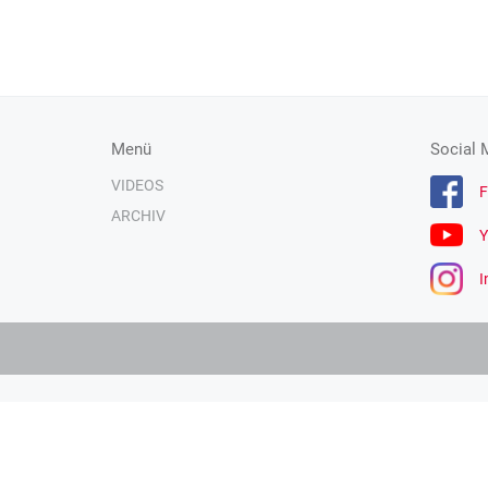
Menü
Social 
VIDEOS
F
ARCHIV
Y
I