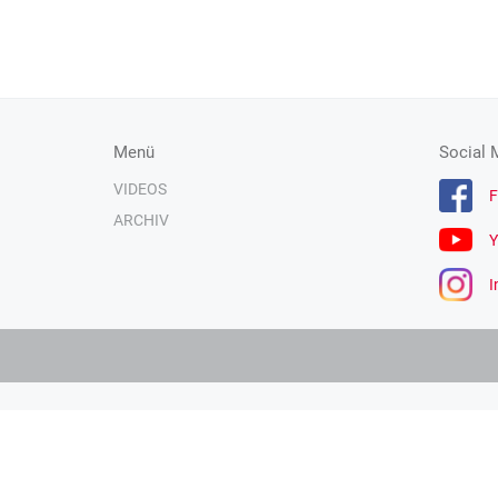
Menü
Social 
VIDEOS
F
ARCHIV
Y
I