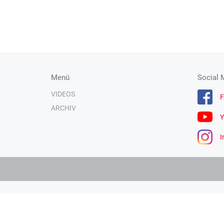
Menü
Social 
VIDEOS
F
ARCHIV
Y
I