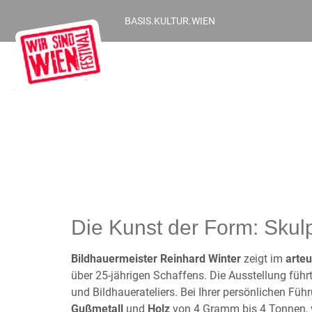
BASIS.KULTUR.WIEN
Die Kunst der Form: Skulp
Bildhauermeister Reinhard Winter
zeigt im
arte
über 25-jährigen Schaffens. Die Ausstellung führ
und Bildhauerateliers. Bei Ihrer persönlichen Füh
Gußmetall
und
Holz
von 4 Gramm bis 4 Tonnen, v