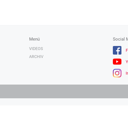
Menü
Social 
VIDEOS
F
ARCHIV
Y
I