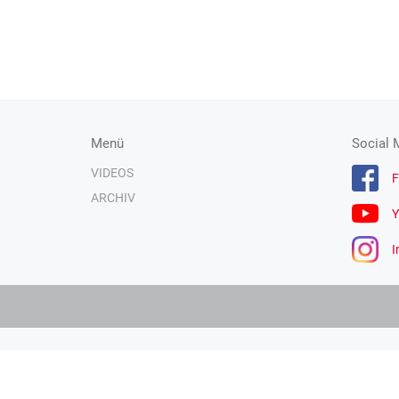
Menü
Social 
VIDEOS
F
ARCHIV
Y
I