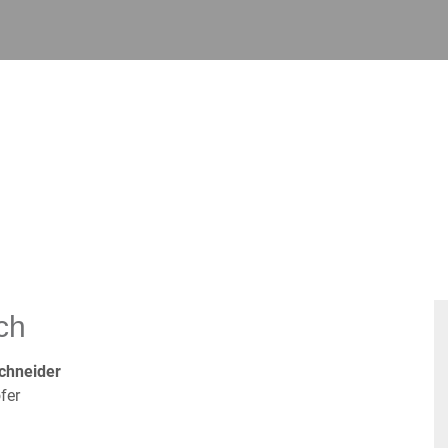
ch
Schneider
fer