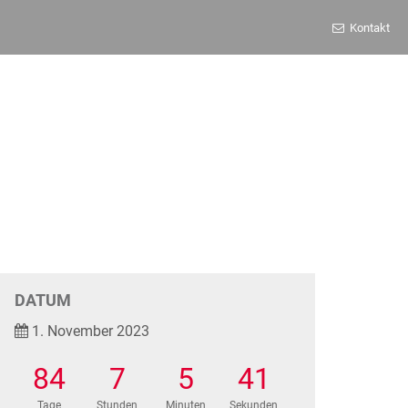
Kontakt
DATUM
1. November 2023
84
7
5
41
Tage
Stunden
Minuten
Sekunden