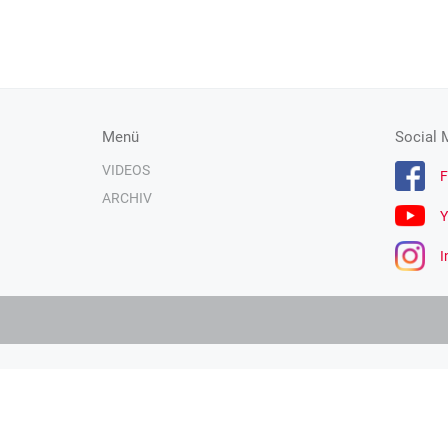
Menü
Social 
VIDEOS
F
ARCHIV
Y
I