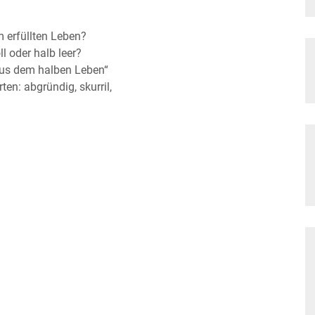
m erfüllten Leben?
l oder halb leer?
aus dem halben Leben“
en: abgründig, skurril,