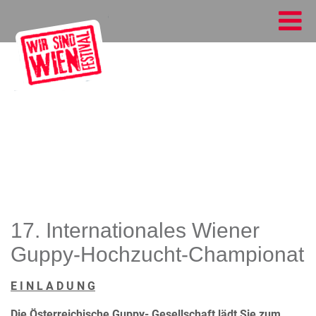
17. Internationales Wiener
Guppy-Hochzucht-Championat
E I N L A D U N G
Die Österreichische Guppy- Gesellschaft lädt Sie zum