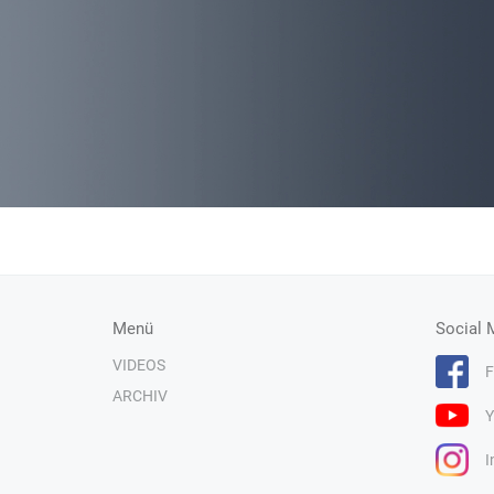
Menü
Social 
VIDEOS
F
ARCHIV
Y
I