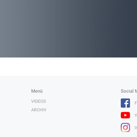
Menü
Social 
VIDEOS
F
ARCHIV
Y
I