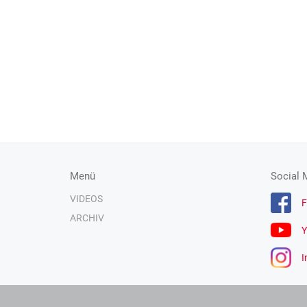
Menü
Social 
VIDEOS
F
ARCHIV
Y
I