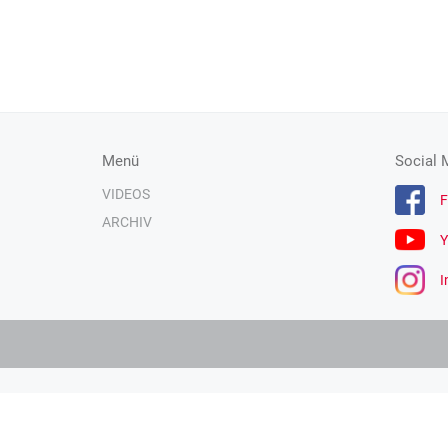
Menü
Social 
VIDEOS
F
ARCHIV
Y
I