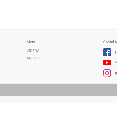
Menü
Social 
VIDEOS
F
ARCHIV
Y
I